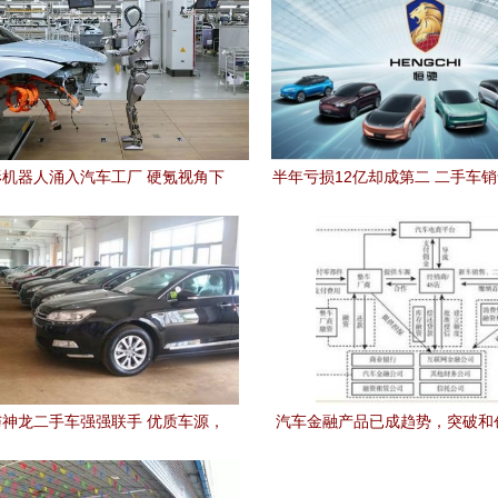
机器人涌入汽车工厂 硬氪视角下
半年亏损12亿却成第二 二手车
智能化未来与二手市场变局
与遮蔽
神龙二手车强强联手 优质车源，
汽车金融产品已成趋势，突破和
别再错过 |
眉睫——聚焦二手汽车销售