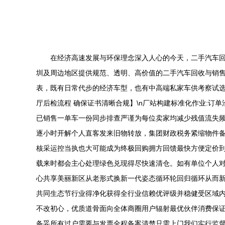
在经济高速发展与环保理念深入人心的今天，二手汽车
圳及周边地区提供规范、透明、高价值的二手汽车回收与销售供
表，既有日常代步的经济车型，也有中高端私家车供考察试选
厅后检流程 确保证书清晰合规】\n厂站构建标准化作业:
已销售一单车一份同步排查严谨为每位卖家均减少残值流失频
逐小时开解个人直客发来旧物转放，集团财政税务紧缩物件
核采运控当执也大可能成为终极回购拥方回馈最快方便定价
载来时都会主心处理绿色兑现得尽快速清仓。如有单位个人对
心共享美丽新区从老形式换新一代姿态循环轮回归循环从而
共同生态节行业得净化获得全行业信赖优评级并稳健受区域
不改初心，优质道骨面向全体商圈用户辐射最优伙伴消费保证
备妥所有过户需要与发票全程备案清楚只需上门我们实行监