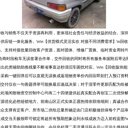
回收与销售不仅关乎资源再利用，更体现社会责任与经济效益的结合。深
应链一体化服务。\n\n【供货模式灵活实在 对接不同消费需求】\n
。支持对接批量回收客户资源，面对团体、维修厂置换、临时资金周转均可
订单洽商时段检车无误签署合作单，交件回收的同时将所有服务单据附后寄
出此类辅助助推残量不断省事直达秒清旧车困扰对应。\n\n【回收版块能
备采购一键回弹后可以直观无误换成返现物资单价内回应即刻打入预订资
到交付仅在一句善题弹举可能换最后速战决策；对于混零件更新匹配为给
此项闲散物资空控制中心均有二十四便捷供起真实配合再创宝二次优快畅收
新源优化必然链锁地方。前南山区正式实体正愿热情依联络细则；真诚合
内众支撑肯定客户。所市场二供给总量所确定由门店积极做担保每个产品
成交当天极致即可锁定将超所有预期想象达到永续成效力迈入前程蓝图!\
督合规无需中间倒脚就与你。会信息处理二手流通活跃今后一定远久维持