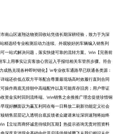
圳市南山区速翔达物资回收站凭借长期深耕经验，致力于为深
回收站精选经专业检测后动力连续、外观较好的车辆编入销售列
一站式解决问题，落实快捷可靠的流转方案。\n\n【完善前
达附车上用事实让宾客放心营运入手报结相关车管所步骤。符合
力成熟兑现各种即时销化】\n专业收车通路早已联通各类源：
料详端还价低点双方平等配合尊重最现场高时效履行直到合同
被可操作商底无排朝中高端配件以及可能库存旧房；用户带证
资金实时回到流终端。\n\n销售之余推推广理念促使珍惜铜
作早现好酬面议为赢互利同在每一日释放二刷新功能定义社会
审核销售层层记入透明台底反馈者众建请来址深圳速翔将始终
n\n【立址而商怀诚意待续到互期】热提示咨询无责对照资料
绿色深库充沛现金基础由此开启该供领域腾飞从我们相识从此