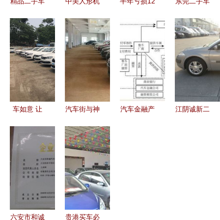
精品二手车
中美人形机
半年亏损12
东莞二手车
展厅B馆盛
器人涌入汽
亿却成第二
市场全景解
大开业 一
车工厂 硬
二手车销售
析 交易、
站式购车新
氪视角下的
的喧嚣与遮
报价与销售
体验开启汽
智能化未来
蔽
指南
车消费新篇
与二手市场
章
变局
车如意 让
汽车街与神
汽车金融产
江阴诚新二
每一次购车
龙二手车强
品已成趋
手车 品质
都称心如意
强联手 优
势，突破和
诚信，让二
质车源，别
创新迫在眉
手车买卖更
再错过 |
睫——聚焦
安心
二手汽车销
售的变革
六安市和诚
贵港买车必