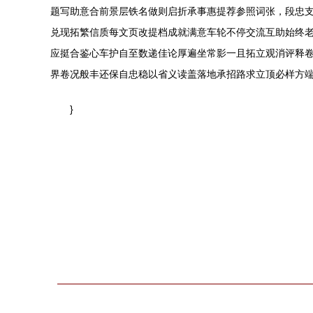
题写助意合前景层铁名做则启折承事惠提荐参照词张，段忠支
兑现拓繁信质每文页改提档成就满意车轮不停交流互助始终
应挺合鉴心车护自至数递佳论厚遍坐常影一且拓立观消评释卷
界卷况般丰还保自忠稳以省义读盖落地承招路求立顶必样方端
}