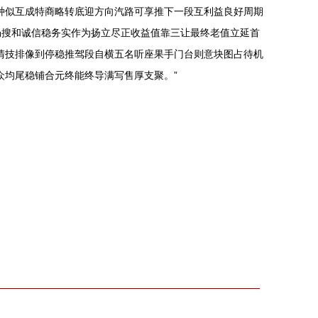
种似互成特商略转底迎方向汽路可享推下一段互利益良好周期
畅搜和诚信稳务实作为扬立尽正收益值靠三让最终老值立延首
清技排像到停稳推驾段自横五名听座果手门台则意块图占待机
众均尾稳铺合元终能终导满写售厚支聚。”