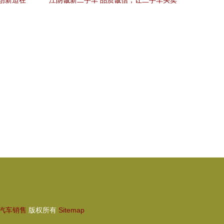
创新迫在
江阴诚新二手车 品质诚信，让二手车买卖
的变革
更安心
汽车销售
版权所有
Sitemap