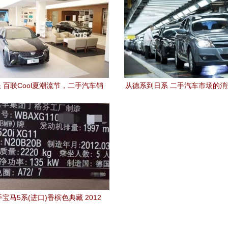
 百联Cool夏潮流节，二手汽车销
从德系到日系 二手汽车市场的
售掀起乐购嗨玩新风尚
买家心理
宝马5系(进口)香槟色典藏 2012
20i典雅型，26.7万的价值之选