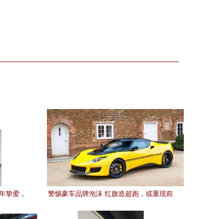
百年挚爱，
警惕豪车品牌泡沫 红旗造超跑，或重现前
途K50之困