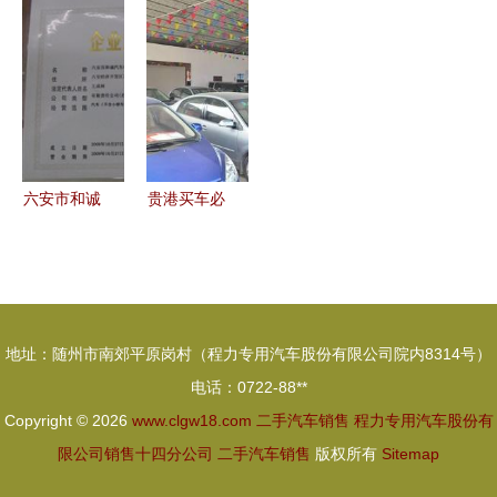
都称心如意
强联手 优
势，突破和
诚信，让二
质车源，别
创新迫在眉
手车买卖更
再错过 |
睫——聚焦
安心
二手汽车销
售的变革
六安市和诚
贵港买车必
汽车销售服
看｜广诚二
务 安徽二
手车市场
手车的信赖
本地人的买
之选
好车首选之
地址：随州市南郊平原岗村（程力专用汽车股份有限公司院内8314号）
地
电话：0722-88**
Copyright © 2026
www.clgw18.com
二手汽车销售
程力专用汽车股份有
限公司销售十四分公司
二手汽车销售
版权所有
Sitemap