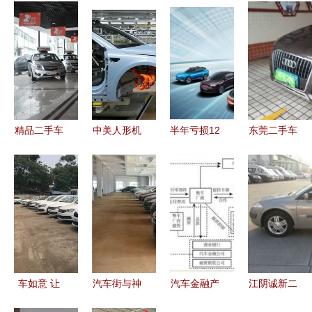
精品二手车
中美人形机
半年亏损12
东莞二手车
展厅B馆盛
器人涌入汽
亿却成第二
市场全景解
大开业 一
车工厂 硬
二手车销售
析 交易、
站式购车新
氪视角下的
的喧嚣与遮
报价与销售
体验开启汽
智能化未来
蔽
指南
车消费新篇
与二手市场
章
变局
车如意 让
汽车街与神
汽车金融产
江阴诚新二
每一次购车
龙二手车强
品已成趋
手车 品质