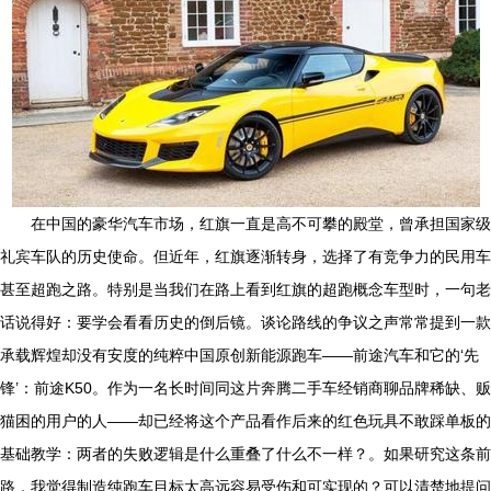
在中国的豪华汽车市场，红旗一直是高不可攀的殿堂，曾承担国家级
礼宾车队的历史使命。但近年，红旗逐渐转身，选择了有竞争力的民用车
甚至超跑之路。特别是当我们在路上看到红旗的超跑概念车型时，一句老
话说得好：要学会看看历史的倒后镜。谈论路线的争议之声常常提到一款
承载辉煌却没有安度的纯粹中国原创新能源跑车——前途汽车和它的‘先
锋’：前途K50。作为一名长时间同这片奔腾二手车经销商聊品牌稀缺、贩
猫困的用户的人——却已经将这个产品看作后来的红色玩具不敢踩单板的
基础教学：两者的失败逻辑是什么重叠了什么不一样？。如果研究这条前
路，我觉得制造纯跑车目标太高远容易受伤和可实现的？可以清楚地提问