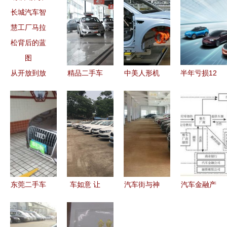
从开放到放
精品二手车
中美人形机
半年亏损12
开 解读长
展厅B馆盛
器人涌入汽
亿却成第二
城汽车智慧
大开业 一
车工厂 硬
二手车销售
工厂马拉松
站式购车新
氪视角下的
的喧嚣与遮
背后的蓝图
体验开启汽
智能化未来
蔽
车消费新篇
与二手市场
章
变局
东莞二手车
车如意 让
汽车街与神
汽车金融产
市场全景解
每一次购车
龙二手车强
品已成趋
析 交易、
都称心如意
强联手 优
势，突破和