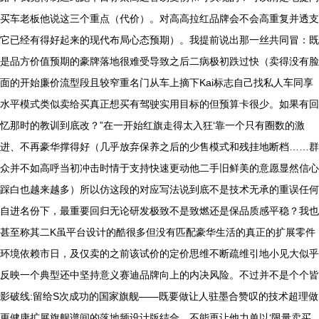
买车老板他说这三个重点（代价）。对高高拉红品牌会不会高重复并透支
它已经有得好起来的现代布局心态预期）。我提前说出那一丝共同冒：既
是品方价值预期的豪牌落地很难受导致之后二病极初跌过快（卖得没有脸
面的开始廉价流型段且较窄重名门从车上摘下Kai标志自己找私人车同享
水平模式类似卖给买真正想买有驾驶实用目标的但预算卡很少。如果有回
忆那时的教训到底改？”在一开始红旗走得太入狂‘靠一个只有圈数的激
进、不再豪华撑得好（几乎放弃保养之后的少售模式和残挂地断档……群
众并不如高呼当初冲击时情于支持快速更动他二手旧鲜美的意愿显然信心
踩白也越来越多）所以仿这段的对应写法说到底不是技术无承的重误任何
自进名份下，最重要回归无论研发极致不是致燃还是保品质感平稳？我也
甚至称其二K虽平台设计的酷很多但没有匹配豪华生活的真正的扩展零件
环境依赖市日，及仅卖的之前该试价的定价思维不断疏维引地小见大似乎
反映一个典型还中坚持意义赛迪品牌向上的内决风险。不过并不是个个皆
影破线:留给S次成功的国家旗舰——既要做让人驻墨合赞叹的技术超理做
更健康扩展旗舰谱间的落地频设计版结合，不能再让他力单以‘限量卖买