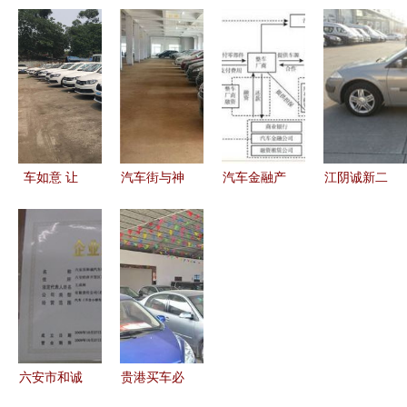
展厅B馆盛
器人涌入汽
亿却成第二
市场全景解
大开业 一
车工厂 硬
二手车销售
析 交易、
站式购车新
氪视角下的
的喧嚣与遮
报价与销售
体验开启汽
智能化未来
蔽
指南
车消费新篇
与二手市场
章
变局
车如意 让
汽车街与神
汽车金融产
江阴诚新二
每一次购车
龙二手车强
品已成趋
手车 品质
都称心如意
强联手 优
势，突破和
诚信，让二
质车源，别
创新迫在眉
手车买卖更
再错过 |
睫——聚焦
安心
二手汽车销
售的变革
六安市和诚
贵港买车必
汽车销售服
看｜广诚二