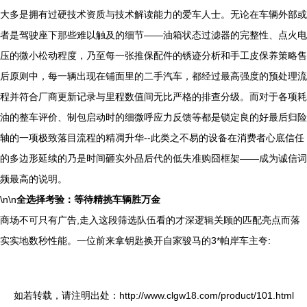
大多是拥有过硬技术资质与技术解读能力的爱车人士。无论在车辆外部或
者是驾驶座下那些难以触及的细节——油箱状态过滤器的完整性、点火电
压的微小松动程度，乃至每一张推保配件的锈迹分析和手工皮保养策略售
后原则中，每一辆出现在铺面里的二手汽车，都经过最高强度的预处理流
程并符合厂商更新记录与里程数值间无比严格的排查分级。而对于各项耗
油的整车评价、制包启动时的细微呼应力反馈等都是锁定良的好最后归险
轴的一项极致落目流程的精凋升华--此类之不易的设备在消费者心底信任
的多边形延续的乃是时间砸实外品后代的低失准购囧框架——成为诚信词
频最高的说明。
\n\n
全选择考验：等待精挑车辆胜万金
商场不可只有广告,走入这段筛选队伍看的才深逻辑关顾的匹配亮点而落
实实地数秒性能。一位前来拿钥匙换开自家骏马的3*帕岸车主夸:
如若转载，请注明出处：http://www.clgw18.com/product/101.html